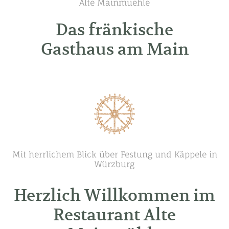
Alte Mainmuehle
Brückenschoppen
Das fränkische
Gasthaus am Main
Das Original
Pavillon
Die Alte Mainbrücke
Feiern
Veranstaltungen
Mit herrlichem Blick über Festung und Käppele in
Würzburg
Firmenevents
Private Feiern
Herzlich Willkommen im
Gasträume
Restaurant Alte
Mainmühle