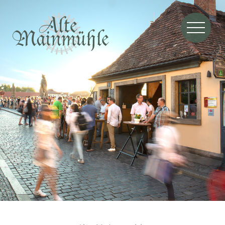
Zum Hauptinhalt springen
Restaurant
Reservieren
Speisen
Getränke
Speisekarten