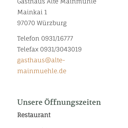
Gasthaus Alte Mainmühle
Mainkai 1
Über Uns
97070 Würzburg
Stellenangebote
(current)
Kontakt & Anfahrt
Telefon 0931/16777
Historie
Telefax 0931/3043019
gasthaus@alte-
mainmuehle.de
Unsere Öffnungszeiten
Restaurant