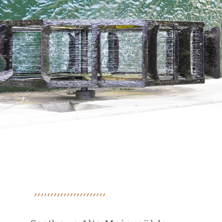
Brückenschoppen
Das Original
Pavillon
Die Alte Mainbrücke
Feiern
Veranstaltungen
Firmenevents
Private Feiern
Gasträume
Mainmühle